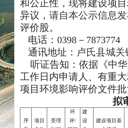
和公正性，现将建设项目
异议，
请自本公示信息发
评价股。
电话
：
0398
－78
73774
通讯地址：
卢氏县城关镇
听证告知：依据《中华
工作日内申请人、有重大
项目环境影响评价文件批
拟
环
建
序
项目
受理
评
设
建设项目基
/