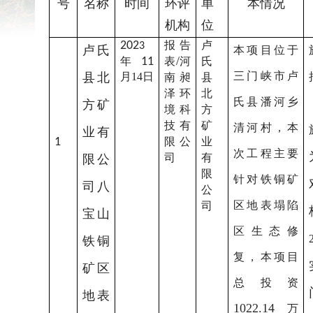
号
名称
时间
环评
单
本情况
机构
位
202
报告
卢
3
卢氏
本项目
位于
/
年
11
表
河
氏
三门峡市卢
县北
月
14
日
南昶
县
泽环
北
氏县潘河乡
方矿
境科
方
技有
矿
清河村，
本
业有
1
限公
业
次工程主要
司
有
限公
限
针对
铁铜矿
司八
公
区地表塌陷
司
宝山
区生态修
铁铜
复，本项目
矿区
总投资
地表
1022.14
万