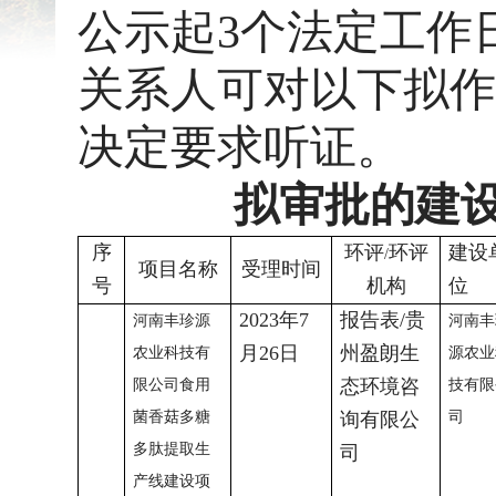
公示起3个法定工作
关系人可对以下拟作
决定要求听证。
拟审批的建
序
环评
环评
建设
/
项目名称
受理时间
号
机构
位
2023
年
7
报告表
/
贵
河南丰珍源
河南丰
月
26
日
州盈朗生
农业科技有
源农业
态环境咨
限公司食用
技有限
菌香菇多糖
询有限公
司
多肽提取生
司
产线建设项