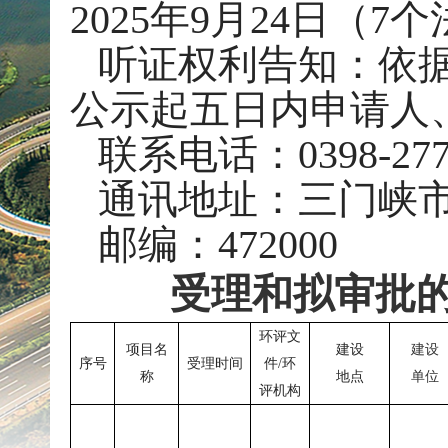
202
5
年
9
月
24
日（
7
个
听证权利告知：依
公示起五日内申请人
联系电话：
0398-27
通讯地址：三门峡
邮编：
472000
受理和拟审批
环评文
项目名
建设
建设
序号
受理时间
件
/
环
称
地点
单位
评机构