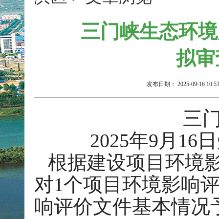
三门峡生态环境局
拟审
发布日期：
2025-09-16 10:5
三
202
5
年
9
月
16
日
根据建设项目环境
对
1
个项目环境影响
响评价文件基本情况