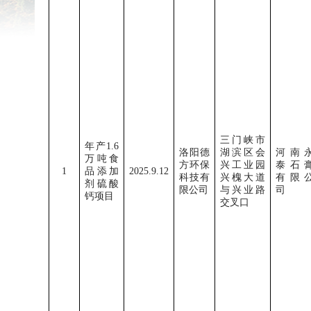
三门峡市
年产
1.6
洛阳德
湖滨区会
河南
万吨食
方环保
兴工业园
泰石
1
品添加
2025.9.12
科技有
兴槐大道
有限
剂硫酸
限公司
与兴业路
司
钙项目
交叉口