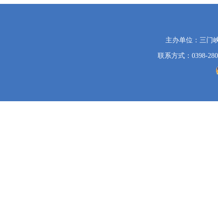
党
主办单位：三门
政
联系方式：0398-280
机
关