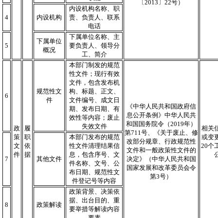
〔2013〕22号）
内设机构名称、职
4
内设机构
责、负责人、联系
电话
下属单位名称、主
下属单位
5
要负责人、领导分
概况
工、简介
本部门制发的规范
性文件；现行有效
文件，包含发布机
规范性文
构、标题、正文、
6
件
文件编号、成文日
《中华人民共和国政府信
期、发布日期、有
息公开条例》中华人民共
效性等内容；废止
和国国务院令（2019年）
失效文件
政
履
相关
第711号、《关于废止、修
策
职
本部门发布的规范
或变
改部分规章、行政规范性
文
依
性文件清理结果信
20个
文件和一般政策性文件的
件
据
息，包含序号、文
7
其他文件
决定》（中华人民共和国
件名称、文号、公
国家发展和改革委员会令
布日期、规范性文
第3号）
件登记号等内容
政策背景、决策依
据、出台目的、重
8
政策解读
要举措等解读内容
要素