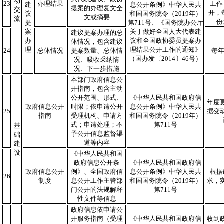
动
23
办理结果
工作
建
息公开条例》中华人民共
提案的办理复文全
交
开，
议
和国国务院令（2019年）
文或摘要
流
份
提
第711号、《国务院办公厅
案
关于做好全国人大代表建
建议提案办理的总
办
议和全国政协委员提案办
体情况，包含建议
理
理结果公开工作的通知》
24
总体情况
提案数量、总体情
每年
（国办发〔2014〕46号）
况、吸收采纳情
况、下一步措施
本部门政府信息公
开指南，包含主动
公开范围、形式、
《中华人民共和国政府信
年度
政府信息公开
时限；依申请公开
息公开条例》中华人民共
25
据变
指南
受理机构、申请方
和国国务院令（2019年）
式；申请处理；不
第711号
基
予公开信息监督渠
础
道等内容
建
设
《中华人民共和国
政府信息公开条
《中华人民共和国政府信
政府信息公开
例》、全国政府信
息公开条例》中华人民共
根据
26
制度
息公开工作主管部
和国国务院令（2019年）
求，
门公开的法规解释
第711号
性文件等信息
政府信息依申请公
开服务指南（受理
《中华人民共和国政府信
收到