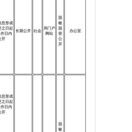
脱
信息形成
敏
更之日起
局门户
脱
长期公开
社会
办公室
工作日内
网站
密
公开
公
开
信息形成
更之日起
工作日内
公开
脱
敏