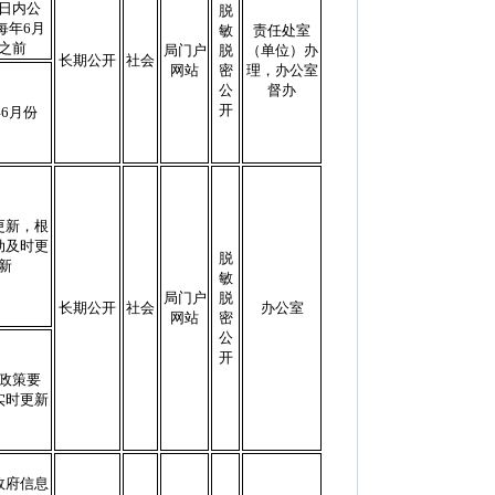
日内公
脱
每年6月
敏
责任处室
之前
局门户
脱
（单位）办
长期公开
社会
网站
密
理，办公室
公
督办
开
6月份
更新，根
动及时更
脱
新
敏
局门户
脱
长期公开
社会
办公室
网站
密
公
开
政策要
实时更新
政府信息