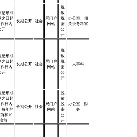
脱
信息形成
敏
更之日起
局门户
脱
办公室、相
长期公开
社会
工作日内
网站
密
关业务科室
公开
公
开
脱
信息形成
敏
更之日起
局门户
脱
长期公开
社会
人事科
工作日内
网站
密
公开
公
开
信息形成
脱
更之日起
敏
工作日内
局门户
脱
办公室、财
长期公开
社会
。每年的
网站
密
务
前和10
公
底前
开