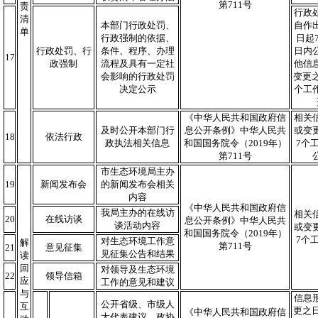
第711号
责
行政
清
本部门行政处罚、
自作
单
行政强制的依据、
日起
行政处罚、行
条件、程序、办理
日内
17
政强制
流程及具有一定社
他信
会影响的行政处罚
变更之
决定公示
个工
《中华人民共和国政府信
相关
及时公开本部门行
息公开条例》中华人民共
或变
18
依法行政
政执法相关信息
和国国务院令（2019年）
7个
第711号
市生态环境局主办
19
新闻发布会
的新闻发布会相关
内容
《中华人民共和国政府信
我局主办的在线访
相关
20
在线访谈
息公开条例》中华人民共
谈活动内容
或变
和国国务院令（2019年）
7个
对生态环境工作意
解
第711号
21
意见征集
见征集公告和结果
读
回
对领导及生态环境
22
领导信箱
应
工作的意见和建议
与
信息
公开省级、市级人
互
更之日
《中华人民共和国政府信
大代表建议、政协