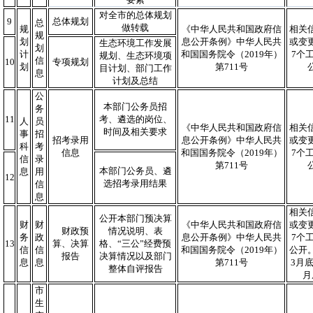
对全市的总体规划
9
总体规划
总
做转载
规
《中华人民共和国政府信
相关
规
划
息公开条例》中华人民共
或变
生态环境工作发展
划
计
和国国务院令（2019年）
7个
规划、生态环境项
信
10
专项规划
划
第711号
目计划、部门工作
息
计划及总结
公
本部门公务员招
务
11
考、遴选的岗位、
人
员
《中华人民共和国政府信
相关
时间及相关要求
事
招
招考录用
息公开条例》中华人民共
或变
科
考
信息
和国国务院令（2019年）
7个
信
录
第711号
本部门公务员、遴
息
用
12
选招考录用结果
信
息
相关
公开本部门预决算
财
财
《中华人民共和国政府信
或变
财政预
情况说明、表
务
政
息公开条例》中华人民共
7个
13
算、决算
格、“三公”经费预
信
信
和国国务院令（2019年）
公开
报告
决算情况以及部门
息
息
第711号
3月底
整体自评报告
月
市
生