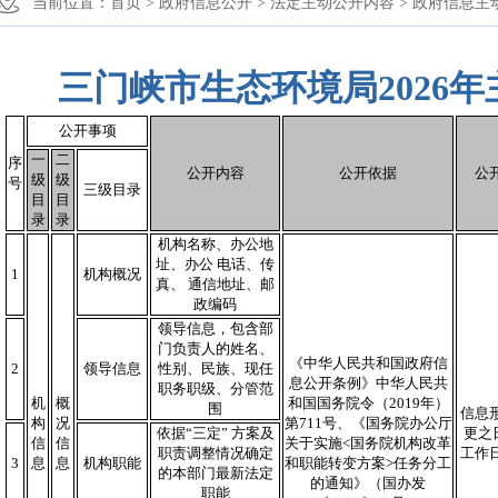
当前位置：
首页 >
政府信息公开 >
法定主动公开内容 >
政府信息主
三门峡市生态环境局2026
公开事项
一
二
序
公开内容
公开依据
公
级
级
号
三级目录
目
目
录
录
机构名称、办公地
址、办公 电话、传
1
机构概况
真、 通信地址、邮
政编码
领导信息，包含部
门负责人的姓名、
《中华人民共和国政府信
2
领导信息
性别、民族、现任
息公开条例》中华人民共
职务职级、分管范
机
概
和国国务院令（2019年）
围
信息
构
况
第711号、《国务院办公厅
依据“三定” 方案及
更之
信
信
关于实施<国务院机构改革
职责调整情况确定
工作
3
息
息
机构职能
和职能转变方案>任务分工
的本部门最新法定
的通知》（国办发
职能