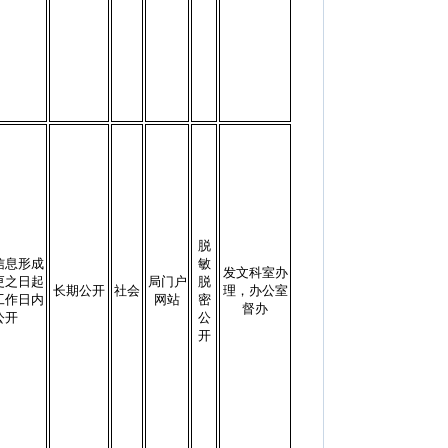
脱
信息形成
敏
发文科室办
更之日起
局门户
脱
长期公开
社会
理，办公室
工作日内
网站
密
督办
公开
公
开