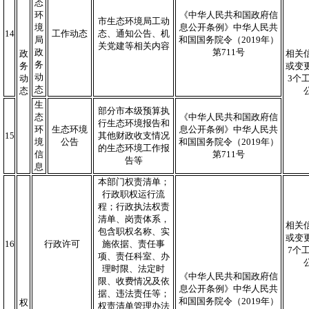
态
环
《中华人民共和国政府信
市生态环境局工动
境
息公开条例》中华人民共
14
工作动态
态、通知公告、机
局
和国国务院令（2019年）
关党建等相关内容
政
第711号
政
相关
务
务
或变
动
动
3个
态
态
生
部分市本级预算执
态
《中华人民共和国政府信
行生态环境报告和
环
生态环境
息公开条例》中华人民共
15
其他财政收支情况
境
公告
和国国务院令（2019年）
的生态环境工作报
信
第711号
告等
息
本部门权责清单；
行政职权运行流
程；行政执法权责
清单、岗责体系，
相关
包含职权名称、实
或变
16
行政许可
施依据、责任事
7个
项、责任科室、办
理时限、法定时
《中华人民共和国政府信
限、收费情况及依
息公开条例》中华人民共
据、违法责任等；
和国国务院令（2019年）
权
权责清单管理办法