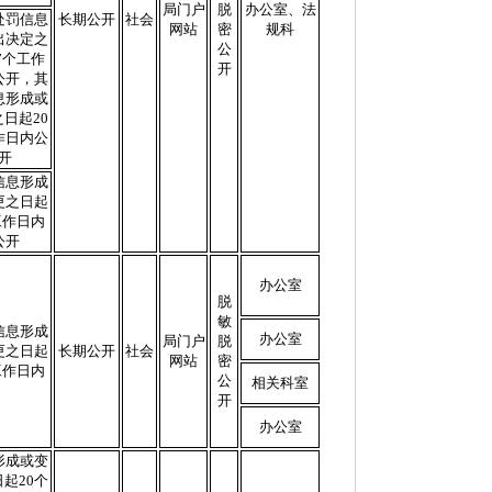
局门户
脱
办公室、法
处罚信息
长期公开
社会
网站
密
规科
出决定之
公
7个工作
开
公开，其
息形成或
日起20
作日内公
开
信息形成
更之日起
工作日内
公开
办公室
脱
敏
信息形成
办公室
局门户
脱
更之日起
长期公开
社会
网站
密
工作日内
公
相关科室
开
办公室
形成或变
起20个