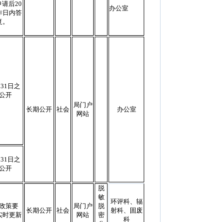
请后20
办公室
作日内答
复。
31日之
公开
局门户
长期公开
社会
办公室
网站
31日之
公开
脱
敏
环评科、辐
政策要
局门户
脱
长期公开
社会
射科、固废
实时更新
网站
密
科