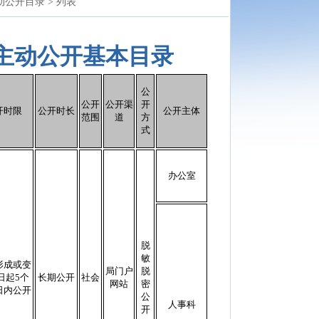
动公开目录 >
列表
年主动公开基本目录
公
公开
公开渠
开
开时限
公开时长
公开主体
范围
道
方
式
办公室
脱
敏
形成或变
局门户
脱
日起5个
长期公开
社会
网站
密
日内公开
公
人事科
开