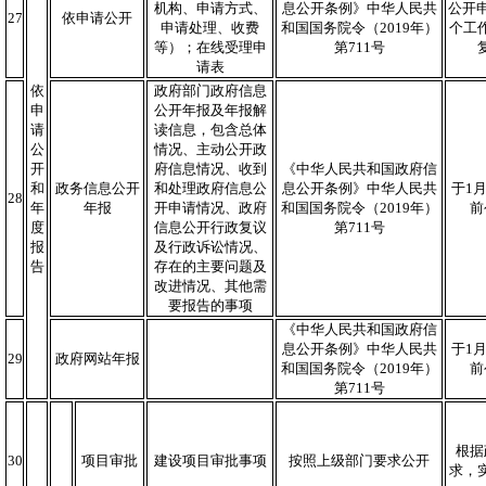
机构、申请方式、
息公开条例》中华人民共
公开申
27
依申请公开
申请处理、收费
和国国务院令（2019年）
个工
等）；在线受理申
第711号
请表
依
政府部门政府信息
申
公开年报及年报解
请
读信息，包含总体
公
情况、主动公开政
开
府信息情况、收到
《中华人民共和国政府信
和
政务信息公开
和处理政府信息公
息公开条例》中华人民共
于1月
28
年
年报
开申请情况、政府
和国国务院令（2019年）
前
度
信息公开行政复议
第711号
报
及行政诉讼情况、
告
存在的主要问题及
改进情况、其他需
要报告的事项
《中华人民共和国政府信
息公开条例》中华人民共
于1月
29
政府网站年报
和国国务院令（2019年）
前
第711号
根据
30
项目审批
建设项目审批事项
按照上级部门要求公开
求，