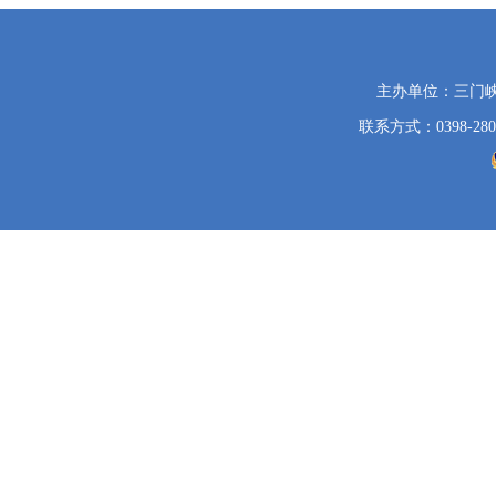
党
主办单位：三门
政
联系方式：0398-280
机
关