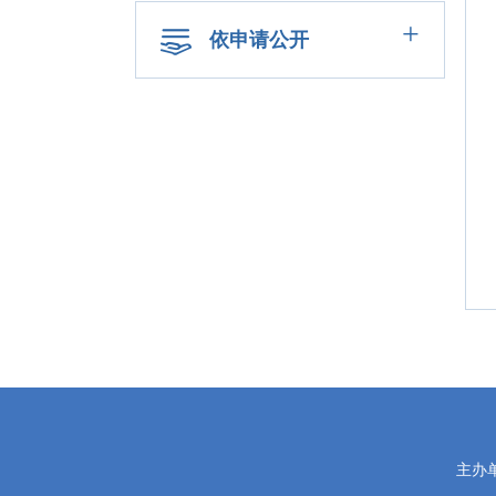
+
依申请公开
党
主办
政